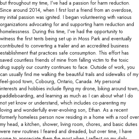
but throughout my time, I've had a passion for harm reduction.
Since around 2014, when I first lost a friend from an overdose,
my initial passion was ignited. I began volunteering with various
organizations advocating for and supporting harm reduction and
homelessness. During this time, I've had the opportunity to
witness the first tents being set up in Moss Park and eventually
contributed to converting a trailer and an accredited business
establishment that practices safe consumption. This effort has
saved countless friends of mine from falling victim to the toxic
drug supply our country continues to face. Outside of work, you
can usually find me walking the beautiful trails and sidewalks of my
feel-good town, Cobourg, Ontario, Canada. My personal
interests and hobbies include flying my drone, biking around town,
paddleboarding, and learning as much as I can about what I do
not yet know or understand, which includes co-parenting my
loving and wonderfully ever-evolving son, Ethan. As a recent
formerly homeless person now residing in a home with a roof over
my head, a kitchen, shower, living room, chores, and basic duties
were new routines I feared and dreaded, but over time, I have
come to appreciate them the most when I reflect on my daily